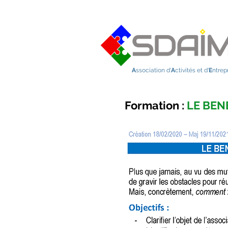
A
ssociation d'
A
ctivités et d'
E
ntrep
Formation :
LE BEN