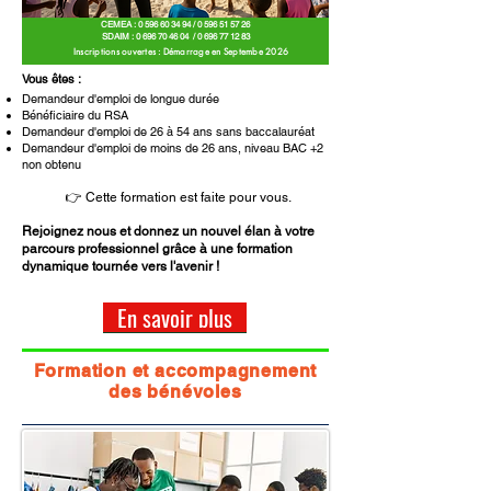
CEMEA :
0 596 60 34 94
/
0 596 51 57 26
SDAIM :
0 696 70 46 04
/
0 696 77 12 83
Inscriptions ouvertes :
Démarrage en Septembe 2026
Vous êtes :
Demandeur d'emploi de longue durée
Bénéficiaire du RSA
Demandeur d'emploi de 26 à 54 ans sans baccalauréat
Demandeur d'emploi de moins de 26 ans, niveau BAC +2
non obtenu
👉 Cette formation est faite pour vous.
Rejoignez nous et donnez un nouvel élan à votre
parcours professionnel grâce à une formation
dynamique tournée vers l'avenir !
En savoir plus
Formation et accompagnement
des bénévoles