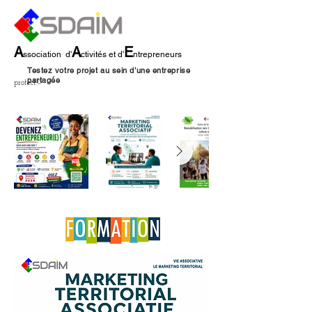
A
A
E
ssociation
d'
ctivités et d'
ntrepreneurs
Testez votre projet au sein d’une entreprise
partagée
protect©